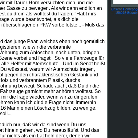
 wir mit Dauer-Horn versuchten dich und die
er Gasse zu bewegen. Als wir dann endlich an
Unsere Homepage
156215 Besuch
st du drein als wolltest du fragen: "Habt ihrs
Frage wurde beantwortet, als dich die
 überschlagenen PKW vorbeilotste... - Muß das
 das junge Paar, welches eben noch gemütlich
strieren, wie wir die verbrannte
 Wohnung zum Ablöschen, nach unten, bringen.
Szene vorbei und fragst: "So viele Fahrzeuge für
alle Helfer mit Atemschutz... Und im Senat heißt
." Du wüsstest, warum wir Atemschutz tragen,
al gegen den charakteristischen Gestank und
olz und verbranntem Plastik, durchs
Wohnung bewegt. Schade auch, daß Du dir die
n Fahrzeuge garnicht mehr anhören wolltest. So
l mir die frage wieder, wenn wir zu dir gerufen
hmen kann ich dir die Frage nicht, immerhin
r 16 Mann einen Löschzug bilden, zu wenige,
oll...
dlich nur, daß wir da sind wenn Du uns
ort hinein gehen, wo Du herausläufst. Und das
 für nichts als ein Lächeln derer, denen wir