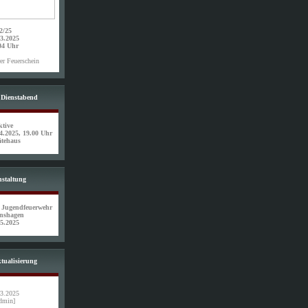
2/25
03.2025
04 Uhr
er Feuerschein
 Dienstabend
ktive
4.2025, 19.00 Uhr
ätehaus
nstaltung
g Jugendfeuerwehr
enshagen
05.2025
ktualisierung
03.2025
dmin]