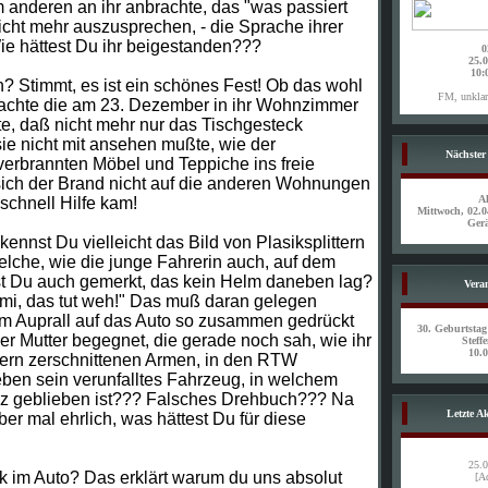
anderen an ihr anbrachte, das "was passiert
nicht mehr auszusprechen, - die Sprache ihrer
ie hättest Du ihr beigestanden???
0
25.
10:
? Stimmt, es ist ein schönes Fest! Ob das wohl
FM, unklar
dachte die am 23. Dezember in ihr Wohnzimmer
ßte, daß nicht mehr nur das Tischgesteck
sie nicht mit ansehen mußte, wie der
Nächster
verbrannten Möbel und Teppiche ins freie
 sich der Brand nicht auf die anderen Wohnungen
A
schnell Hilfe kam!
Mittwoch, 02.0
Ger
nnst Du vielleicht das Bild von Plasiksplittern
elche, wie die junge Fahrerin auch, auf dem
est Du auch gemerkt, das kein Helm daneben lag?
Vera
Mami, das tut weh!" Das muß daran gelegen
im Auprall auf das Auto so zusammen gedrückt
30. Geburtsta
er Mutter begegnet, die gerade noch sah, wie ihr
Steff
10.
ttern zerschnittenen Armen, in den RTW
eben sein verunfalltes Fahrzeug, in welchem
z geblieben ist??? Falsches Drehbuch??? Na
Letzte A
Aber mal ehrlich, was hättest Du für diese
25.
k im Auto? Das erklärt warum du uns absolut
[A