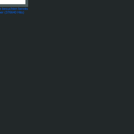
 besuchten bereits
er (376640 Hits)