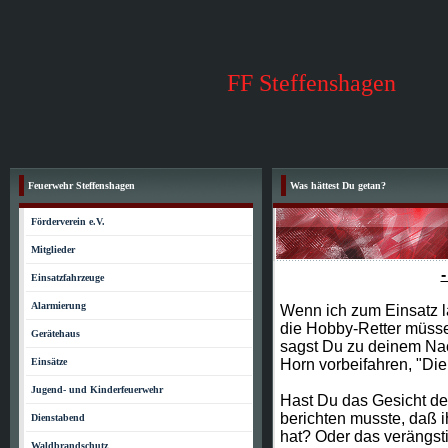
FF Steffenshagen
Feuerwehr Steffenshagen
Was hättest Du getan?
Förderverein e.V.
Mitglieder
Einsatzfahrzeuge
Alarmierung
Wenn ich zum Einsatz l
die Hobby-Retter müsse
Gerätehaus
sagst Du zu deinem Nac
Einsätze
Horn vorbeifahren, "Die
Jugend- und Kinderfeuerwehr
Hast Du das Gesicht de
berichten musste, daß ih
Dienstabend
hat? Oder das verängsti
Waldbrandschutz