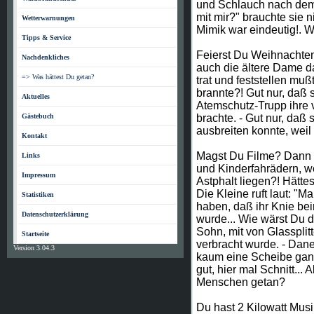
und Schlauch nach dem 
mit mir?" brauchte sie 
Wetterwarnungen
Mimik war eindeutig!. W
Tipps & Service
Feierst Du Weihnachten
Nachdenkliches
auch die ältere Dame 
=> Was hättest Du getan?
trat und feststellen mu
brannte?! Gut nur, daß 
Aktuelles
Atemschutz-Trupp ihre 
Gästebuch
brachte. - Gut nur, daß
ausbreiten konnte, weil 
Kontakt
Magst Du Filme? Dann ke
Links
und Kinderfahrädern, w
Impressum
Astphalt liegen?! Hätt
Die Kleine ruft laut: "
Statistiken
haben, daß ihr Knie be
Datenschutzerklärung
wurde... Wie wärst Du d
Sohn, mit von Glasspli
Startseite
verbracht wurde. - Dan
Version 3.04.3
kaum eine Scheibe gan
gut, hier mal Schnitt... 
Menschen getan?
Du hast 2 Kilowatt Musi