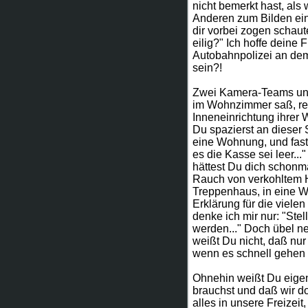
nicht bemerkt hast, als
Anderen zum Bilden ein
dir vorbei zogen schaute
eilig?" Ich hoffe deine 
Autobahnpolizei an dem
sein?!
Zwei Kamera-Teams und
im Wohnzimmer saß, regi
Inneneinrichtung ihrer
Du spazierst an dieser 
eine Wohnung, und fast 
es die Kasse sei leer..
hättest Du dich schonm
Rauch von verkohltem H
Treppenhaus, in eine 
Erklärung für die viele
denke ich mir nur: "Stel
werden..." Doch übel ne
weißt Du nicht, daß nu
wenn es schnell gehen s
Ohnehin weißt Du eigen
brauchst und daß wir d
alles in unsere Freizeit,