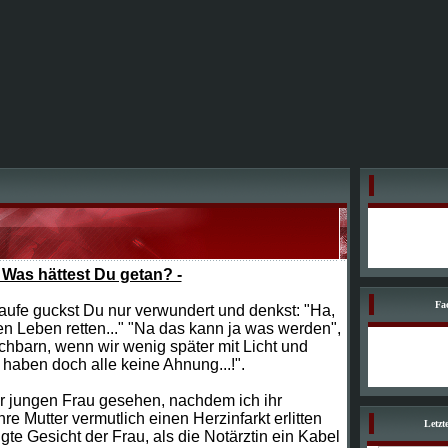
- Was hättest Du getan? -
Fa
aufe guckst Du nur verwundert und denkst: "Ha,
n Leben retten..." "Na das kann ja was werden",
hbarn, wenn wir wenig später mit Licht und
 haben doch alle keine Ahnung...!".
r jungen Frau gesehen, nachdem ich ihr
re Mutter vermutlich einen Herzinfarkt erlitten
Letzt
gte Gesicht der Frau, als die Notärztin ein Kabel