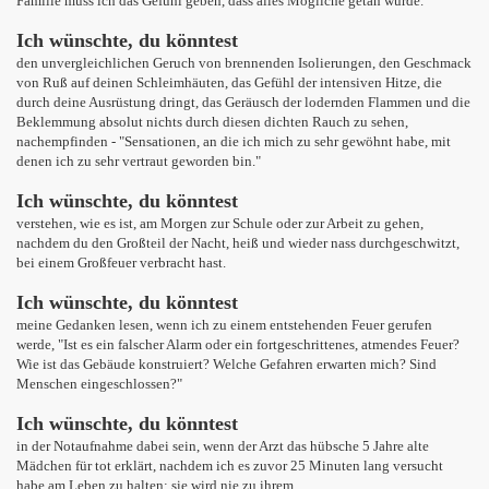
Familie muss ich das Gefühl geben, dass alles Mögliche getan wurde.
Ich wünschte, du könntest
den unvergleichlichen Geruch von brennenden Isolierungen, den Geschmack
von Ruß auf deinen Schleimhäuten, das Gefühl der intensiven Hitze, die
durch deine Ausrüstung dringt, das Geräusch der lodernden Flammen und die
Beklemmung absolut nichts durch diesen dichten Rauch zu sehen,
nachempfinden - "Sensationen, an die ich mich zu sehr gewöhnt habe, mit
denen ich zu sehr vertraut geworden bin."
Ich wünschte, du könntest
verstehen, wie es ist, am Morgen zur Schule oder zur Arbeit zu gehen,
nachdem du den Großteil der Nacht, heiß und wieder nass durchgeschwitzt,
bei einem Großfeuer verbracht hast.
Ich wünschte, du könntest
meine Gedanken lesen, wenn ich zu einem entstehenden Feuer gerufen
werde, "Ist es ein falscher Alarm oder ein fortgeschrittenes, atmendes Feuer?
Wie ist das Gebäude konstruiert? Welche Gefahren erwarten mich? Sind
Menschen eingeschlossen?"
Ich wünschte, du könntest
in der Notaufnahme dabei sein, wenn der Arzt das hübsche 5 Jahre alte
Mädchen für tot erklärt, nachdem ich es zuvor 25 Minuten lang versucht
habe am Leben zu halten; sie wird nie zu ihrem