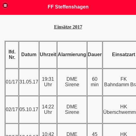
FF Steffenshagen
Einsätze 2017
lfd.
Datum
Uhrzeit
Alarmierung
Dauer
Einsatzart
Nr.
19:31
DME
60
FK
01/17
31.05.17
Uhr
Sirene
min
Bahndamm Br
14:22
DME
HK
02/17
05.10.17
Uhr
Sirene
Überschwemm
10:42
DME
45
HK